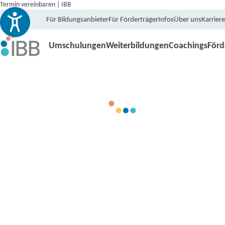
Termin vereinbaren | IBB
Für Bildungsanbieter
Für Förderträger
Infos
Über uns
Karriere
Umschulungen
Weiterbildungen
Coachings
För