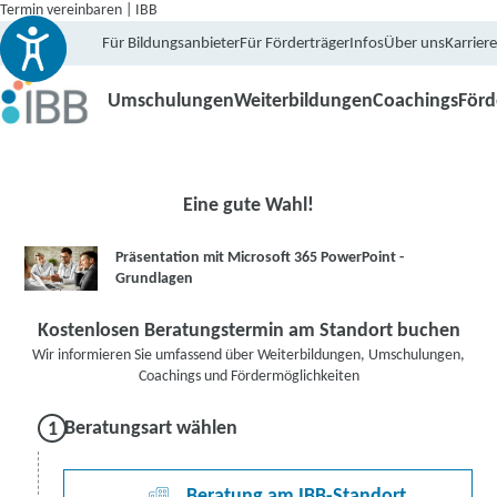
Termin vereinbaren | IBB
Für Bildungsanbieter
Für Förderträger
Infos
Über uns
Karriere
Umschulungen
Weiterbildungen
Coachings
För
Eine gute Wahl!
Präsentation mit Microsoft 365 PowerPoint -
Grundlagen
Kostenlosen Beratungstermin am Standort buchen
Wir informieren Sie umfassend über Weiterbildungen, Umschulungen,
Coachings und Fördermöglichkeiten
Beratungsart wählen
Beratung am IBB-Standort