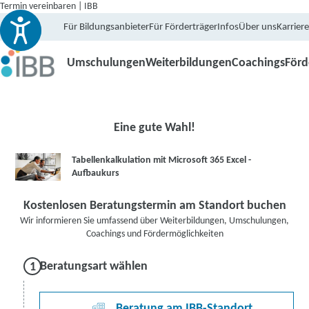
Termin vereinbaren | IBB
Für Bildungsanbieter
Für Förderträger
Infos
Über uns
Karriere
Umschulungen
Weiterbildungen
Coachings
För
Eine gute Wahl!
Tabellenkalkulation mit Microsoft 365 Excel -
Aufbaukurs
Kostenlosen Beratungstermin am Standort buchen
Wir informieren Sie umfassend über Weiterbildungen, Umschulungen,
Coachings und Fördermöglichkeiten
Beratungsart wählen
Beratung am IBB-Standort