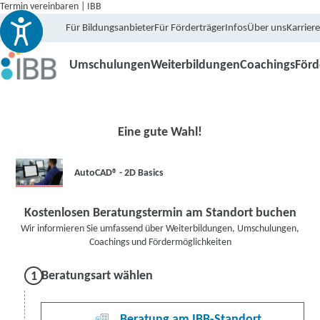
Termin vereinbaren | IBB
Für Bildungsanbieter
Für Förderträger
Infos
Über uns
Karriere
Umschulungen
Weiterbildungen
Coachings
För
Eine gute Wahl!
AutoCAD® - 2D Basics
Kostenlosen Beratungstermin am Standort buchen
Wir informieren Sie umfassend über Weiterbildungen, Umschulungen,
Coachings und Fördermöglichkeiten
Beratungsart wählen
Beratung am IBB-Standort