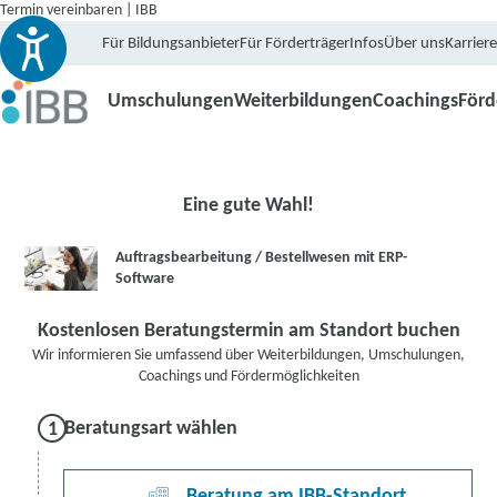
Termin vereinbaren | IBB
Für Bildungsanbieter
Für Förderträger
Infos
Über uns
Karriere
Umschulungen
Weiterbildungen
Coachings
För
Eine gute Wahl!
Auftragsbearbeitung / Bestellwesen mit ERP-
Software
Kostenlosen Beratungstermin am Standort buchen
Wir informieren Sie umfassend über Weiterbildungen, Umschulungen,
Coachings und Fördermöglichkeiten
Beratungsart wählen
Beratung am IBB-Standort