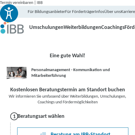
Termin vereinbaren | IBB
Für Bildungsanbieter
Für Förderträger
Infos
Über uns
Karriere
Umschulungen
Weiterbildungen
Coachings
För
Eine gute Wahl!
Personalmanagement - Kommunikation und
Mitarbeiterführung
Kostenlosen Beratungstermin am Standort buchen
Wir informieren Sie umfassend über Weiterbildungen, Umschulungen,
Coachings und Fördermöglichkeiten
Beratungsart wählen
Beratung am IBB-Standort