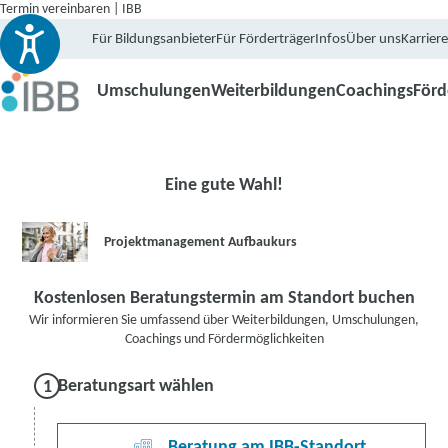
Termin vereinbaren | IBB
Für Bildungsanbieter
Für Förderträger
Infos
Über uns
Karriere
Umschulungen
Weiterbildungen
Coachings
För
Eine gute Wahl!
Projektmanagement Aufbaukurs
Kostenlosen Beratungstermin am Standort buchen
Wir informieren Sie umfassend über Weiterbildungen, Umschulungen,
Coachings und Fördermöglichkeiten
Beratungsart wählen
Beratung am IBB-Standort