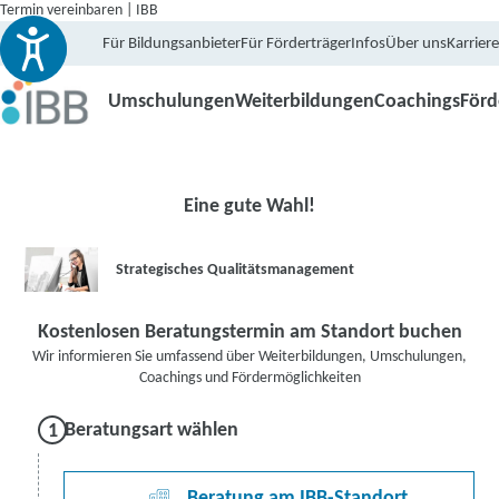
Termin vereinbaren | IBB
Für Bildungsanbieter
Für Förderträger
Infos
Über uns
Karriere
Umschulungen
Weiterbildungen
Coachings
För
Eine gute Wahl!
Strategisches Qualitätsmanagement
Kostenlosen Beratungstermin am Standort buchen
Wir informieren Sie umfassend über Weiterbildungen, Umschulungen,
Coachings und Fördermöglichkeiten
Beratungsart wählen
Beratung am IBB-Standort