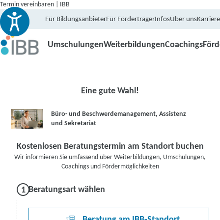
Termin vereinbaren | IBB
Für Bildungsanbieter
Für Förderträger
Infos
Über uns
Karriere
Umschulungen
Weiterbildungen
Coachings
För
Eine gute Wahl!
Büro- und Beschwerdemanagement, Assistenz
und Sekretariat
Kostenlosen Beratungstermin am Standort buchen
Wir informieren Sie umfassend über Weiterbildungen, Umschulungen,
Coachings und Fördermöglichkeiten
Beratungsart wählen
Beratung am IBB-Standort