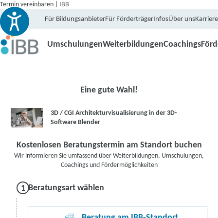
Termin vereinbaren | IBB
Für Bildungsanbieter
Für Förderträger
Infos
Über uns
Karriere
Umschulungen
Weiterbildungen
Coachings
För
Eine gute Wahl!
3D / CGI Architekturvisualisierung in der 3D-
Software Blender
Kostenlosen Beratungstermin am Standort buchen
Wir informieren Sie umfassend über Weiterbildungen, Umschulungen,
Coachings und Fördermöglichkeiten
Beratungsart wählen
Beratung am IBB-Standort