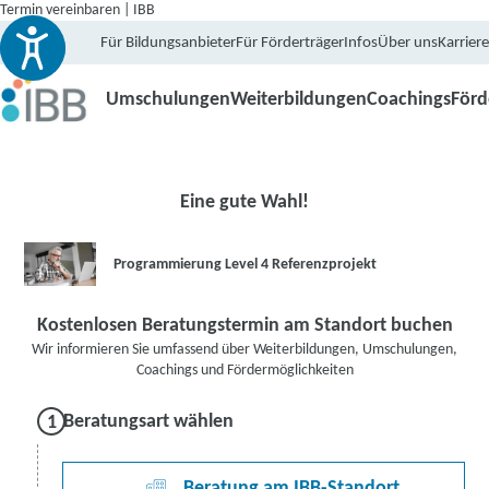
Termin vereinbaren | IBB
Für Bildungsanbieter
Für Förderträger
Infos
Über uns
Karriere
Umschulungen
Weiterbildungen
Coachings
För
Eine gute Wahl!
Programmierung Level 4 Referenzprojekt
Kostenlosen Beratungstermin am Standort buchen
Wir informieren Sie umfassend über Weiterbildungen, Umschulungen,
Coachings und Fördermöglichkeiten
Beratungsart wählen
Beratung am IBB-Standort