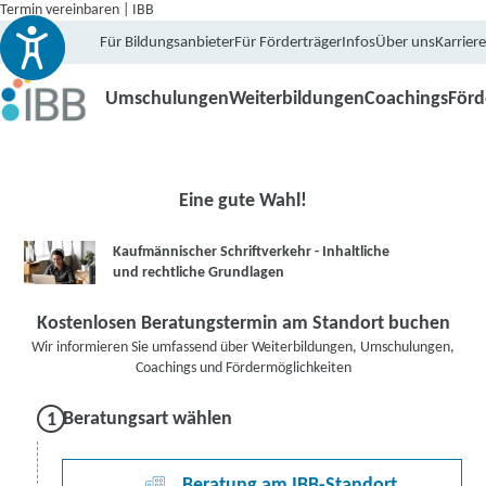
Termin vereinbaren | IBB
Für Bildungsanbieter
Für Förderträger
Infos
Über uns
Karriere
Umschulungen
Weiterbildungen
Coachings
För
Eine gute Wahl!
Kaufmännischer Schriftverkehr - Inhaltliche
und rechtliche Grundlagen
Kostenlosen Beratungstermin am Standort buchen
Wir informieren Sie umfassend über Weiterbildungen, Umschulungen,
Coachings und Fördermöglichkeiten
Beratungsart wählen
Beratung am IBB-Standort