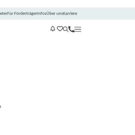
eter
Für Förderträger
Infos
Über uns
Karriere
Kontakt
Benachrichtungen
e