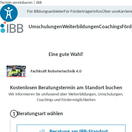
Termin vereinbaren | IBB
Für Bildungsanbieter
Für Förderträger
Infos
Über uns
Karriere
Umschulungen
Weiterbildungen
Coachings
För
Eine gute Wahl!
Fachkraft Robotertechnik 4.0
Kostenlosen Beratungstermin am Standort buchen
Wir informieren Sie umfassend über Weiterbildungen, Umschulungen,
Coachings und Fördermöglichkeiten
Beratungsart wählen
Beratung am IBB-Standort