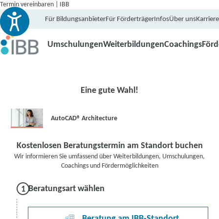
Termin vereinbaren | IBB
Für Bildungsanbieter
Für Förderträger
Infos
Über uns
Karriere
Umschulungen
Weiterbildungen
Coachings
För
Eine gute Wahl!
AutoCAD® Architecture
Kostenlosen Beratungstermin am Standort buchen
Wir informieren Sie umfassend über Weiterbildungen, Umschulungen,
Coachings und Fördermöglichkeiten
Beratungsart wählen
Beratung am IBB-Standort