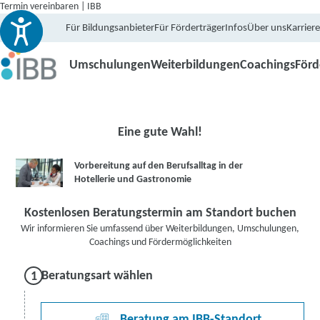
Termin vereinbaren | IBB
Für Bildungsanbieter
Für Förderträger
Infos
Über uns
Karriere
Umschulungen
Weiterbildungen
Coachings
För
Eine gute Wahl!
Vorbereitung auf den Berufsalltag in der
Hotellerie und Gastronomie
Kostenlosen Beratungstermin am Standort buchen
Wir informieren Sie umfassend über Weiterbildungen, Umschulungen,
Coachings und Fördermöglichkeiten
Beratungsart wählen
Beratung am IBB-Standort