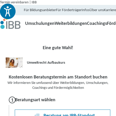
Termin vereinbaren | IBB
Für Bildungsanbieter
Für Förderträger
Infos
Über uns
Karriere
Umschulungen
Weiterbildungen
Coachings
För
Eine gute Wahl!
Umweltrecht Aufbaukurs
Kostenlosen Beratungstermin am Standort buchen
Wir informieren Sie umfassend über Weiterbildungen, Umschulungen,
Coachings und Fördermöglichkeiten
Beratungsart wählen
Beratung am IBB-Standort