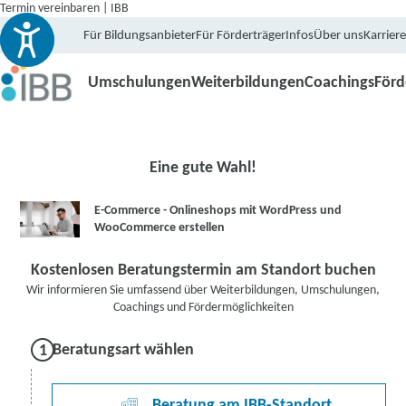
Termin vereinbaren | IBB
Für Bildungsanbieter
Für Förderträger
Infos
Über uns
Karriere
Umschulungen
Weiterbildungen
Coachings
För
Eine gute Wahl!
E-Commerce - Onlineshops mit WordPress und
WooCommerce erstellen
Kostenlosen Beratungstermin am Standort buchen
Wir informieren Sie umfassend über Weiterbildungen, Umschulungen,
Coachings und Fördermöglichkeiten
Beratungsart wählen
Beratung am IBB-Standort