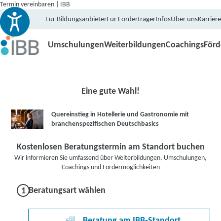
Termin vereinbaren | IBB
Für Bildungsanbieter
Für Förderträger
Infos
Über uns
Karriere
Umschulungen
Weiterbildungen
Coachings
För
Eine gute Wahl!
Quereinstieg in Hotellerie und Gastronomie mit
branchenspezifischen Deutschbasics
Kostenlosen Beratungstermin am Standort buchen
Wir informieren Sie umfassend über Weiterbildungen, Umschulungen,
Coachings und Fördermöglichkeiten
Beratungsart wählen
Beratung am IBB-Standort