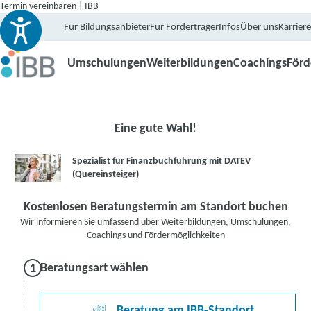
Termin vereinbaren | IBB
Für Bildungsanbieter
Für Förderträger
Infos
Über uns
Karriere
Umschulungen
Weiterbildungen
Coachings
För
Eine gute Wahl!
Spezialist für Finanzbuchführung mit DATEV
(Quereinsteiger)
Kostenlosen Beratungstermin am Standort buchen
Wir informieren Sie umfassend über Weiterbildungen, Umschulungen,
Coachings und Fördermöglichkeiten
Beratungsart wählen
Beratung am IBB-Standort