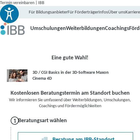
Termin vereinbaren | IBB
Für Bildungsanbieter
Für Förderträger
Infos
Über uns
Karriere
Umschulungen
Weiterbildungen
Coachings
För
Eine gute Wahl!
3D / CGI Basics in der 3D-Software Maxon
Cinema 4D
Kostenlosen Beratungstermin am Standort buchen
Wir informieren Sie umfassend über Weiterbildungen, Umschulungen,
Coachings und Fördermöglichkeiten
Beratungsart wählen
Beratung am IBB-Standort