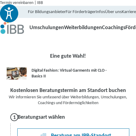
Termin vereinbaren | IBB
Für Bildungsanbieter
Für Förderträger
Infos
Über uns
Karriere
Umschulungen
Weiterbildungen
Coachings
För
Eine gute Wahl!
Digital Fashion: Virtual Garments mit CLO -
Basics II
Kostenlosen Beratungstermin am Standort buchen
Wir informieren Sie umfassend über Weiterbildungen, Umschulungen,
Coachings und Fördermöglichkeiten
Beratungsart wählen
Beratung am IBB-Standort