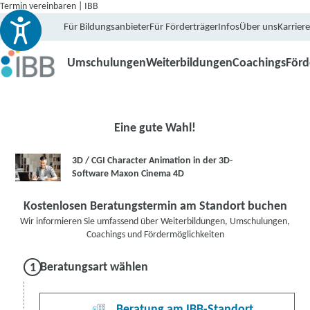
Termin vereinbaren | IBB
Für Bildungsanbieter
Für Förderträger
Infos
Über uns
Karriere
Umschulungen
Weiterbildungen
Coachings
För
Eine gute Wahl!
3D / CGI Character Animation in der 3D-
Software Maxon Cinema 4D
Kostenlosen Beratungstermin am Standort buchen
Wir informieren Sie umfassend über Weiterbildungen, Umschulungen,
Coachings und Fördermöglichkeiten
Beratungsart wählen
Beratung am IBB-Standort