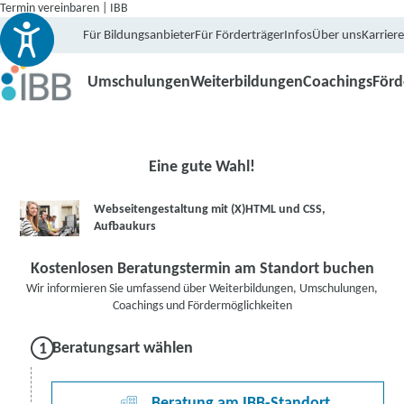
Termin vereinbaren | IBB
Für Bildungsanbieter
Für Förderträger
Infos
Über uns
Karriere
Umschulungen
Weiterbildungen
Coachings
För
Eine gute Wahl!
Webseitengestaltung mit (X)HTML und CSS,
Aufbaukurs
Kostenlosen Beratungstermin am Standort buchen
Wir informieren Sie umfassend über Weiterbildungen, Umschulungen,
Coachings und Fördermöglichkeiten
Beratungsart wählen
Beratung am IBB-Standort