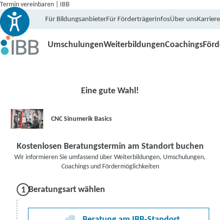
Termin vereinbaren | IBB
Für Bildungsanbieter
Für Förderträger
Infos
Über uns
Karriere
Umschulungen
Weiterbildungen
Coachings
För
Eine gute Wahl!
CNC Sinumerik Basics
Kostenlosen Beratungstermin am Standort buchen
Wir informieren Sie umfassend über Weiterbildungen, Umschulungen,
Coachings und Fördermöglichkeiten
Beratungsart wählen
Beratung am IBB-Standort