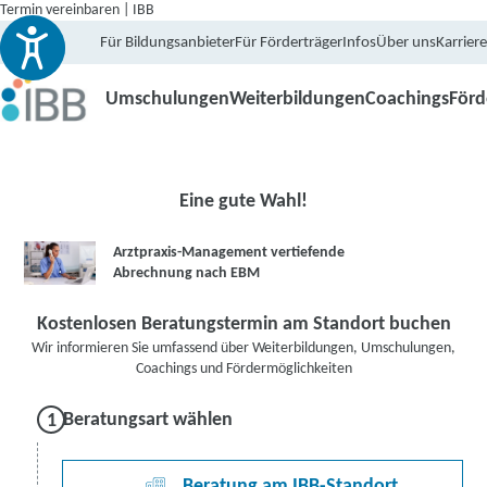
Termin vereinbaren | IBB
Für Bildungsanbieter
Für Förderträger
Infos
Über uns
Karriere
Umschulungen
Weiterbildungen
Coachings
För
Eine gute Wahl!
Arztpraxis-Management vertiefende
Abrechnung nach EBM
Kostenlosen Beratungstermin am Standort buchen
Wir informieren Sie umfassend über Weiterbildungen, Umschulungen,
Coachings und Fördermöglichkeiten
Beratungsart wählen
Beratung am IBB-Standort