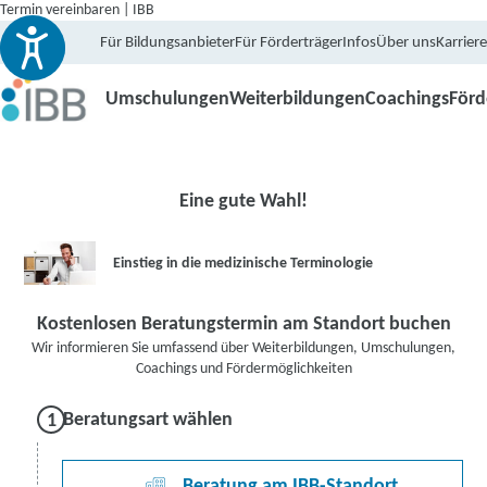
Termin vereinbaren | IBB
Für Bildungsanbieter
Für Förderträger
Infos
Über uns
Karriere
Umschulungen
Weiterbildungen
Coachings
För
Eine gute Wahl!
Einstieg in die medizinische Terminologie
Kostenlosen Beratungstermin am Standort buchen
Wir informieren Sie umfassend über Weiterbildungen, Umschulungen,
Coachings und Fördermöglichkeiten
Beratungsart wählen
Beratung am IBB-Standort