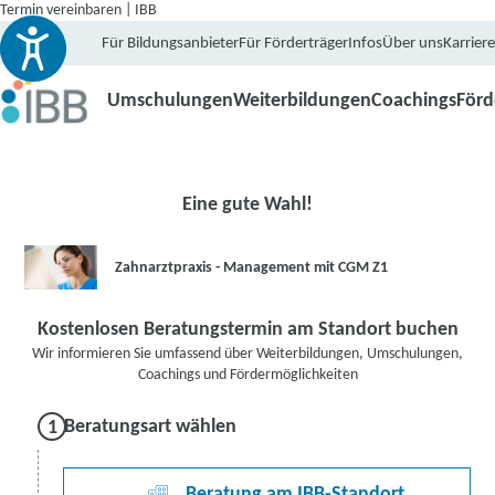
Termin vereinbaren | IBB
Für Bildungsanbieter
Für Förderträger
Infos
Über uns
Karriere
Umschulungen
Weiterbildungen
Coachings
För
Eine gute Wahl!
Zahnarztpraxis - Management mit CGM Z1
Kostenlosen Beratungstermin am Standort buchen
Wir informieren Sie umfassend über Weiterbildungen, Umschulungen,
Coachings und Fördermöglichkeiten
Beratungsart wählen
Beratung am IBB-Standort