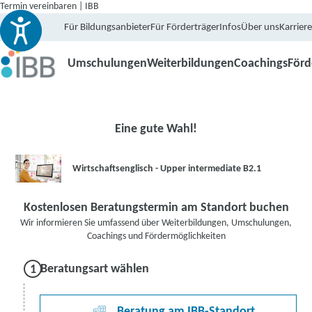
Termin vereinbaren | IBB
Für Bildungsanbieter
Für Förderträger
Infos
Über uns
Karriere
Umschulungen
Weiterbildungen
Coachings
För
Eine gute Wahl!
Wirtschaftsenglisch - Upper intermediate B2.1
Kostenlosen Beratungstermin am Standort buchen
Wir informieren Sie umfassend über Weiterbildungen, Umschulungen,
Coachings und Fördermöglichkeiten
Beratungsart wählen
Beratung am IBB-Standort