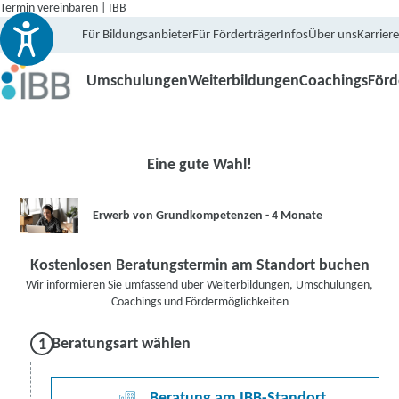
Termin vereinbaren | IBB
Für Bildungsanbieter
Für Förderträger
Infos
Über uns
Karriere
Umschulungen
Weiterbildungen
Coachings
För
Eine gute Wahl!
Erwerb von Grundkompetenzen - 4 Monate
Kostenlosen Beratungstermin am Standort buchen
Wir informieren Sie umfassend über Weiterbildungen, Umschulungen,
Coachings und Fördermöglichkeiten
Beratungsart wählen
Beratung am IBB-Standort