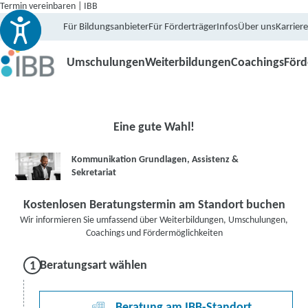
Termin vereinbaren | IBB
Für Bildungsanbieter
Für Förderträger
Infos
Über uns
Karriere
Umschulungen
Weiterbildungen
Coachings
För
Eine gute Wahl!
Kommunikation Grundlagen, Assistenz &
Sekretariat
Kostenlosen Beratungstermin am Standort buchen
Wir informieren Sie umfassend über Weiterbildungen, Umschulungen,
Coachings und Fördermöglichkeiten
Beratungsart wählen
Beratung am IBB-Standort