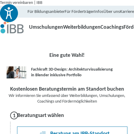
Termin vereinbaren | IBB
Für Bildungsanbieter
Für Förderträger
Infos
Über uns
Karriere
Umschulungen
Weiterbildungen
Coachings
För
Eine gute Wahl!
Fachkraft 3D-Design: Architekturvisualisierung
in Blender inklusive Portfolio
Kostenlosen Beratungstermin am Standort buchen
Wir informieren Sie umfassend über Weiterbildungen, Umschulungen,
Coachings und Fördermöglichkeiten
Beratungsart wählen
Beratung am IBB-Standort