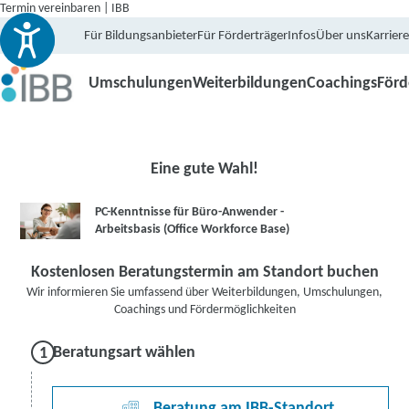
Termin vereinbaren | IBB
Für Bildungsanbieter
Für Förderträger
Infos
Über uns
Karriere
Umschulungen
Weiterbildungen
Coachings
För
Eine gute Wahl!
PC-Kenntnisse für Büro-Anwender -
Arbeitsbasis (Office Workforce Base)
Kostenlosen Beratungstermin am Standort buchen
Wir informieren Sie umfassend über Weiterbildungen, Umschulungen,
Coachings und Fördermöglichkeiten
Beratungsart wählen
Beratung am IBB-Standort