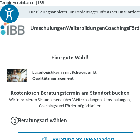
Termin vereinbaren | IBB
Für Bildungsanbieter
Für Förderträger
Infos
Über uns
Karriere
Umschulungen
Weiterbildungen
Coachings
För
Eine gute Wahl!
Lagerlogistiker:in mit Schwerpunkt
Qualitätsmanagement
Kostenlosen Beratungstermin am Standort buchen
Wir informieren Sie umfassend über Weiterbildungen, Umschulungen,
Coachings und Fördermöglichkeiten
Beratungsart wählen
Beratung am IBB-Standort