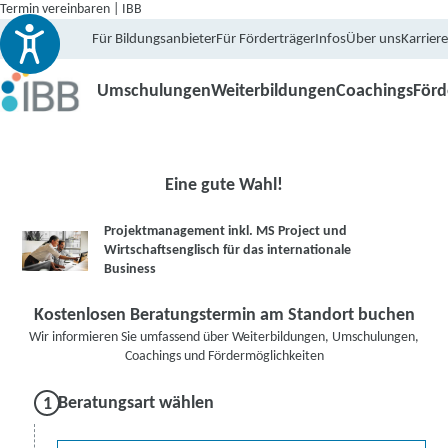
Termin vereinbaren | IBB
Für Bildungsanbieter
Für Förderträger
Infos
Über uns
Karriere
Umschulungen
Weiterbildungen
Coachings
För
Eine gute Wahl!
Projektmanagement inkl. MS Project und
Wirtschaftsenglisch für das internationale
Business
Kostenlosen Beratungstermin am Standort buchen
Wir informieren Sie umfassend über Weiterbildungen, Umschulungen,
Coachings und Fördermöglichkeiten
Beratungsart wählen