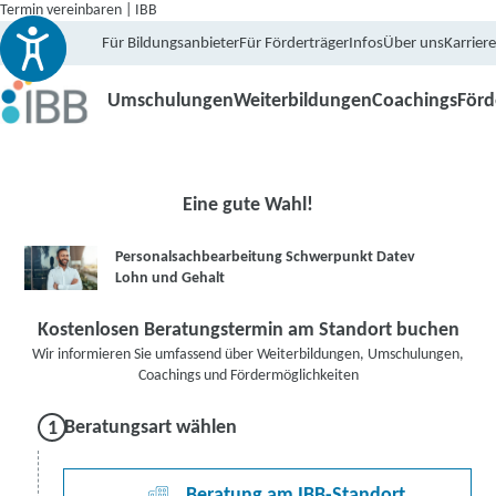
Termin vereinbaren | IBB
Für Bildungsanbieter
Für Förderträger
Infos
Über uns
Karriere
Umschulungen
Weiterbildungen
Coachings
För
Eine gute Wahl!
Personalsachbearbeitung Schwerpunkt Datev
Lohn und Gehalt
Kostenlosen Beratungstermin am Standort buchen
Wir informieren Sie umfassend über Weiterbildungen, Umschulungen,
Coachings und Fördermöglichkeiten
Beratungsart wählen
Beratung am IBB-Standort