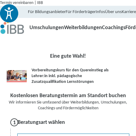
Termin vereinbaren | IBB
Für Bildungsanbieter
Für Förderträger
Infos
Über uns
Karriere
Umschulungen
Weiterbildungen
Coachings
För
Eine gute Wahl!
Vorbereitungskurs für den Quereinstieg als
Lehrer:in inkl. pädagogische
Zusatzqualifikation Lernstörungen
Kostenlosen Beratungstermin am Standort buchen
Wir informieren Sie umfassend über Weiterbildungen, Umschulungen,
Coachings und Fördermöglichkeiten
Beratungsart wählen