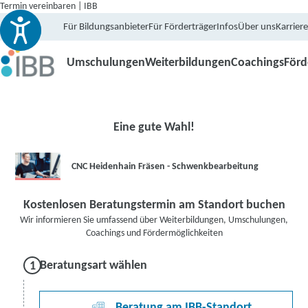
Termin vereinbaren | IBB
Für Bildungsanbieter
Für Förderträger
Infos
Über uns
Karriere
Umschulungen
Weiterbildungen
Coachings
För
Eine gute Wahl!
CNC Heidenhain Fräsen - Schwenkbearbeitung
Kostenlosen Beratungstermin am Standort buchen
Wir informieren Sie umfassend über Weiterbildungen, Umschulungen,
Coachings und Fördermöglichkeiten
Beratungsart wählen
Beratung am IBB-Standort