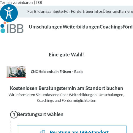
Termin vereinbaren | IBB
Für Bildungsanbieter
Für Förderträger
Infos
Über uns
Karriere
Umschulungen
Weiterbildungen
Coachings
För
Eine gute Wahl!
CNC Heidenhain Fräsen - Basic
Kostenlosen Beratungstermin am Standort buchen
Wir informieren Sie umfassend über Weiterbildungen, Umschulungen,
Coachings und Fördermöglichkeiten
Beratungsart wählen
Beratung am IBB-Standort