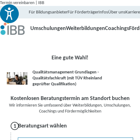
Termin vereinbaren | IBB
Für Bildungsanbieter
Für Förderträger
Infos
Über uns
Karriere
Umschulungen
Weiterbildungen
Coachings
För
Eine gute Wahl!
Qualitätsmanagement Grundlagen -
Qualitätsfachkraft (mit TÜV Rheinland
geprüfter Qualifikation)
Kostenlosen Beratungstermin am Standort buchen
Wir informieren Sie umfassend über Weiterbildungen, Umschulungen,
Coachings und Fördermöglichkeiten
Beratungsart wählen