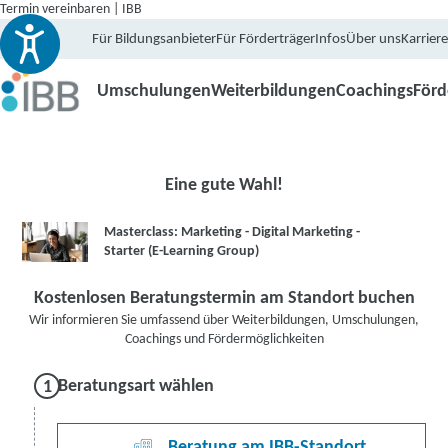
Termin vereinbaren | IBB
Für Bildungsanbieter
Für Förderträger
Infos
Über uns
Karriere
Umschulungen
Weiterbildungen
Coachings
För
Eine gute Wahl!
Masterclass: Marketing - Digital Marketing -
Starter (E-Learning Group)
Kostenlosen Beratungstermin am Standort buchen
Wir informieren Sie umfassend über Weiterbildungen, Umschulungen,
Coachings und Fördermöglichkeiten
Beratungsart wählen
Beratung am IBB-Standort