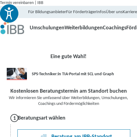
Termin vereinbaren | IBB
Für Bildungsanbieter
Für Förderträger
Infos
Über uns
Karriere
Umschulungen
Weiterbildungen
Coachings
För
Eine gute Wahl!
SPS-Techniker:in TIA-Portal mit SCL und Graph
Kostenlosen Beratungstermin am Standort buchen
Wir informieren Sie umfassend über Weiterbildungen, Umschulungen,
Coachings und Fördermöglichkeiten
Beratungsart wählen
Beratung am IBB-Standort