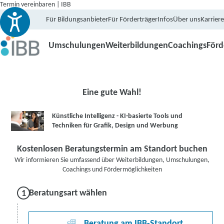
Termin vereinbaren | IBB
Für Bildungsanbieter
Für Förderträger
Infos
Über uns
Karriere
Umschulungen
Weiterbildungen
Coachings
För
Eine gute Wahl!
Künstliche Intelligenz - KI-basierte Tools und
Techniken für Grafik, Design und Werbung
Kostenlosen Beratungstermin am Standort buchen
Wir informieren Sie umfassend über Weiterbildungen, Umschulungen,
Coachings und Fördermöglichkeiten
Beratungsart wählen
Beratung am IBB-Standort