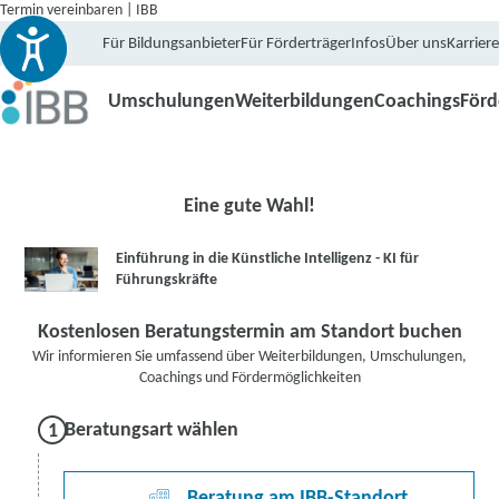
Termin vereinbaren | IBB
Für Bildungsanbieter
Für Förderträger
Infos
Über uns
Karriere
Umschulungen
Weiterbildungen
Coachings
För
Eine gute Wahl!
Einführung in die Künstliche Intelligenz - KI für
Führungskräfte
Kostenlosen Beratungstermin am Standort buchen
Wir informieren Sie umfassend über Weiterbildungen, Umschulungen,
Coachings und Fördermöglichkeiten
Beratungsart wählen
Beratung am IBB-Standort