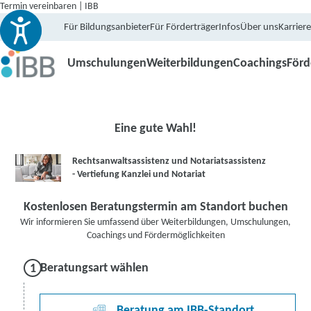
Termin vereinbaren | IBB
Für Bildungsanbieter
Für Förderträger
Infos
Über uns
Karriere
Umschulungen
Weiterbildungen
Coachings
För
Eine gute Wahl!
Rechtsanwaltsassistenz und Notariatsassistenz
- Vertiefung Kanzlei und Notariat
Kostenlosen Beratungstermin am Standort buchen
Wir informieren Sie umfassend über Weiterbildungen, Umschulungen,
Coachings und Fördermöglichkeiten
Beratungsart wählen
Beratung am IBB-Standort