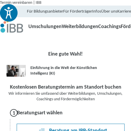
Termin vereinbaren | IBB
Für Bildungsanbieter
Für Förderträger
Infos
Über uns
Karriere
Umschulungen
Weiterbildungen
Coachings
För
Eine gute Wahl!
Einführung in die Welt der Künstlichen
Intelligenz (KI)
Kostenlosen Beratungstermin am Standort buchen
Wir informieren Sie umfassend über Weiterbildungen, Umschulungen,
Coachings und Fördermöglichkeiten
Beratungsart wählen
Beratung am IBB-Standort