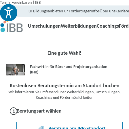
Termin vereinbaren | IBB
Für Bildungsanbieter
Für Förderträger
Infos
Über uns
Karriere
Umschulungen
Weiterbildungen
Coachings
För
Eine gute Wahl!
Fachwirt:in für Büro- und Projektorganisation
(IHK)
Kostenlosen Beratungstermin am Standort buchen
Wir informieren Sie umfassend über Weiterbildungen, Umschulungen,
Coachings und Fördermöglichkeiten
Beratungsart wählen
Beratung am IBB-Standort