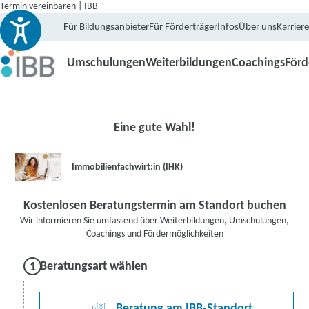
Termin vereinbaren | IBB
Für Bildungsanbieter
Für Förderträger
Infos
Über uns
Karriere
Umschulungen
Weiterbildungen
Coachings
För
Eine gute Wahl!
Immobilienfachwirt:in (IHK)
Kostenlosen Beratungstermin am Standort buchen
Wir informieren Sie umfassend über Weiterbildungen, Umschulungen,
Coachings und Fördermöglichkeiten
Beratungsart wählen
Beratung am IBB-Standort