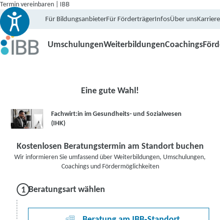
Termin vereinbaren | IBB
Für Bildungsanbieter
Für Förderträger
Infos
Über uns
Karriere
Umschulungen
Weiterbildungen
Coachings
För
Eine gute Wahl!
Fachwirt:in im Gesundheits- und Sozialwesen
(IHK)
Kostenlosen Beratungstermin am Standort buchen
Wir informieren Sie umfassend über Weiterbildungen, Umschulungen,
Coachings und Fördermöglichkeiten
Beratungsart wählen
Beratung am IBB-Standort