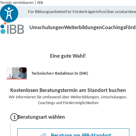
Termin vereinbaren | IBB
Für Bildungsanbieter
Für Förderträger
Infos
Über uns
Karriere
Umschulungen
Weiterbildungen
Coachings
För
Eine gute Wahl!
Technische:r Redakteur:in (IHK)
Kostenlosen Beratungstermin am Standort buchen
Wir informieren Sie umfassend über Weiterbildungen, Umschulungen,
Coachings und Fördermöglichkeiten
Beratungsart wählen
Beratung am IBB-Standort